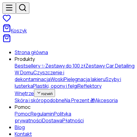
Koszyk
Strona główna
Produkty
Bestsellery ✨
Zestawy do 100 zł
Zestawy Car Detailing
W Domu
Czyszczenie i
dekontaminacja
Woski
Pielęgnacja lakieru
Szyby i
lusterka
Plastiki, opony i felgi
Reflektory
Wnętrze
rozwiń
Skóra i skóropodobne
Na Prezent 🎁
Akcesoria
Pomoc
Pomoc
Regulamin
Polityka
prywatności
Dostawa
Płatności
Blog
Kontakt