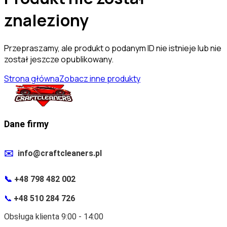
znaleziony
Przepraszamy, ale produkt o podanym ID nie istnieje lub nie
został jeszcze opublikowany.
Strona główna
Zobacz inne produkty
Dane firmy
✉️
info@craftcleaners.pl
📞
+48 798 482 002
📞
+48 510 284 726
Obsługa klienta 9:00 - 14:00