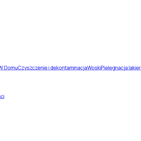
 W Domu
Czyszczenie i dekontaminacja
Woski
Pielęgnacja lakie
ci