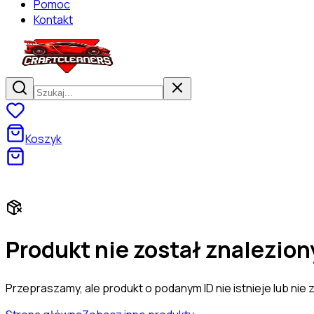
Pomoc
Kontakt
Koszyk
Darmowa dostawa od 130 zł! Zaszalej na zakupach!
Produkt nie został znalezion
Przepraszamy, ale produkt o podanym ID nie istnieje lub nie