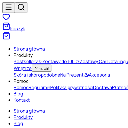
Koszyk
Strona główna
Produkty
Bestsellery ✨
Zestawy do 100 zł
Zestawy Car Detailing
Wnętrze
rozwiń
Skóra i skóropodobne
Na Prezent 🎁
Akcesoria
Pomoc
Pomoc
Regulamin
Polityka prywatności
Dostawa
Płatnoś
Blog
Kontakt
Strona główna
Produkty
Blog