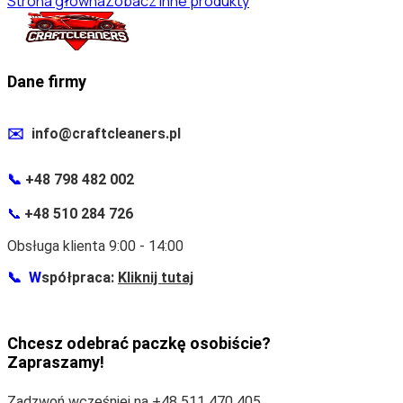
Strona główna
Zobacz inne produkty
Dane firmy
✉️
info@craftcleaners.pl
📞
+48 798 482 002
📞
+48 510 284 726
Obsługa klienta 9:00 - 14:00
📞
W
spółpraca:
Kliknij tutaj
Chcesz odebrać paczkę osobiście?
Zapraszamy!
Zadzwoń wcześniej na +48 511 470 405