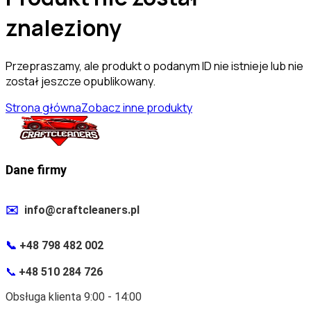
znaleziony
Przepraszamy, ale produkt o podanym ID nie istnieje lub nie
został jeszcze opublikowany.
Strona główna
Zobacz inne produkty
Dane firmy
✉️
info@craftcleaners.pl
📞
+48 798 482 002
📞
+48 510 284 726
Obsługa klienta 9:00 - 14:00