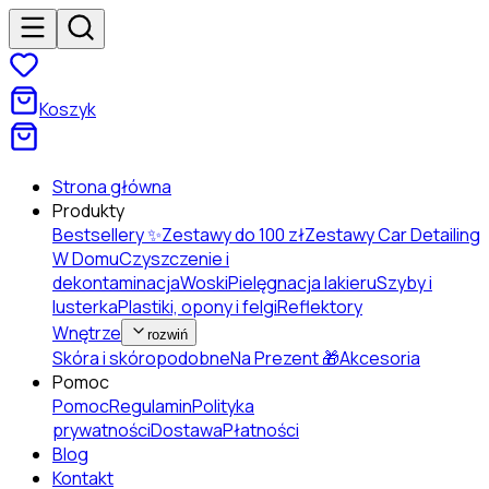
Koszyk
Strona główna
Produkty
Bestsellery ✨
Zestawy do 100 zł
Zestawy Car Detailing
W Domu
Czyszczenie i
dekontaminacja
Woski
Pielęgnacja lakieru
Szyby i
lusterka
Plastiki, opony i felgi
Reflektory
Wnętrze
rozwiń
Skóra i skóropodobne
Na Prezent 🎁
Akcesoria
Pomoc
Pomoc
Regulamin
Polityka
prywatności
Dostawa
Płatności
Blog
Kontakt