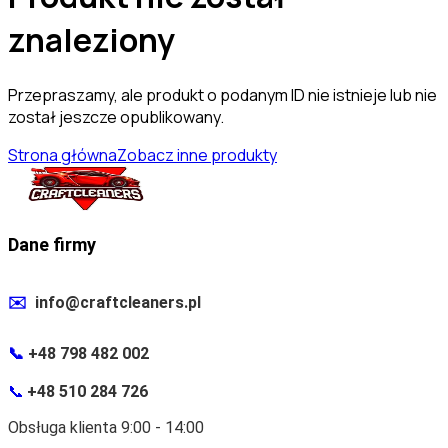
znaleziony
Przepraszamy, ale produkt o podanym ID nie istnieje lub nie
został jeszcze opublikowany.
Strona główna
Zobacz inne produkty
Dane firmy
✉️
info@craftcleaners.pl
📞
+48 798 482 002
📞
+48 510 284 726
Obsługa klienta 9:00 - 14:00