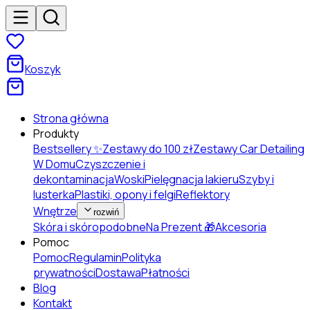
Koszyk
Strona główna
Produkty
Bestsellery ✨
Zestawy do 100 zł
Zestawy Car Detailing
W Domu
Czyszczenie i
dekontaminacja
Woski
Pielęgnacja lakieru
Szyby i
lusterka
Plastiki, opony i felgi
Reflektory
Wnętrze
rozwiń
Skóra i skóropodobne
Na Prezent 🎁
Akcesoria
Pomoc
Pomoc
Regulamin
Polityka
prywatności
Dostawa
Płatności
Blog
Kontakt