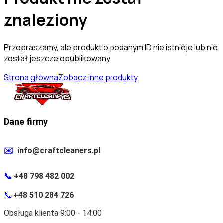
znaleziony
Przepraszamy, ale produkt o podanym ID nie istnieje lub nie
został jeszcze opublikowany.
Strona główna
Zobacz inne produkty
Dane firmy
✉️
info@craftcleaners.pl
📞
+48 798 482 002
📞
+48 510 284 726
Obsługa klienta 9:00 - 14:00