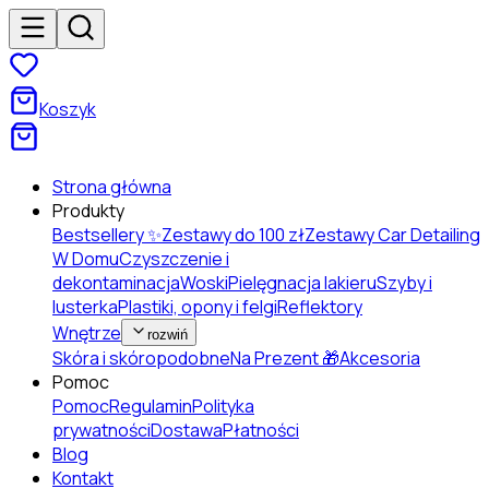
Koszyk
Strona główna
Produkty
Bestsellery ✨
Zestawy do 100 zł
Zestawy Car Detailing
W Domu
Czyszczenie i
dekontaminacja
Woski
Pielęgnacja lakieru
Szyby i
lusterka
Plastiki, opony i felgi
Reflektory
Wnętrze
rozwiń
Skóra i skóropodobne
Na Prezent 🎁
Akcesoria
Pomoc
Pomoc
Regulamin
Polityka
prywatności
Dostawa
Płatności
Blog
Kontakt